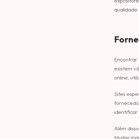
expositore
qualidade
Forne
Encontrar
existem vá
online, ut
Sites espe
fornecedor
identifica
Além disso
Muitas mar