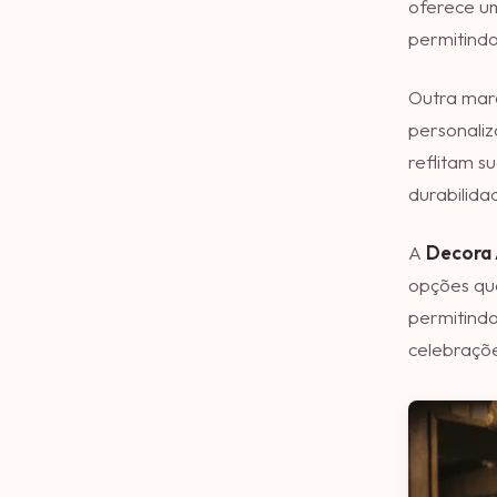
oferece um
permitind
Outra mar
personali
reflitam s
durabilida
A
Decora 
opções qu
permitindo
celebraçõe