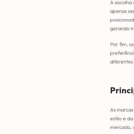
A escolha 
apenas se
posicionad
gerando 
Por fim, o
preferênci
diferentes
Princ
As marcas
estilo e d
mercado, 