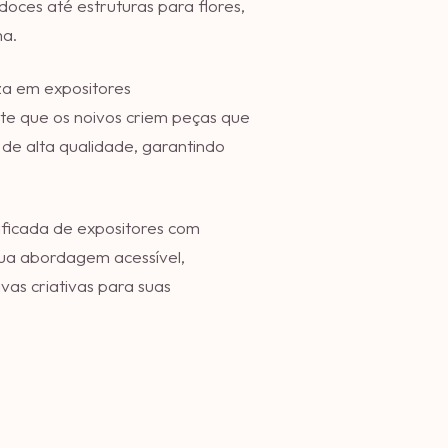
oces até estruturas para flores,
ma.
iza em expositores
te que os noivos criem peças que
 de alta qualidade, garantindo
icada de expositores com
sua abordagem acessível,
vas criativas para suas