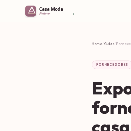
Home
/
Guias
/
Fornece
FORNECEDORES
Expo
forn
cas