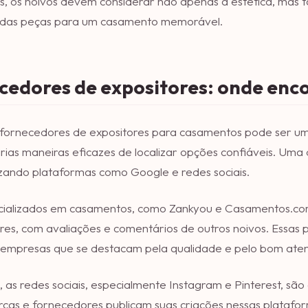
s, os noivos devem considerar não apenas a estética, mas 
 das peças para um casamento memorável.
cedores de expositores: onde enc
 fornecedores de expositores para casamentos pode ser um
rias maneiras eficazes de localizar opções confiáveis. Uma
ilizando plataformas como Google e redes sociais.
cializados em casamentos, como Zankyou e Casamentos.com.
es, com avaliações e comentários de outros noivos. Essas
r empresas que se destacam pela qualidade e pelo bom ate
, as redes sociais, especialmente Instagram e Pinterest, são
cas e fornecedores publicam suas criações nessas platafor