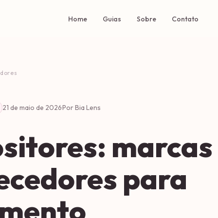
Home
Guias
Sobre
Contato
dores
21 de maio de 2026
·
Por Bia Lens
sitores: marcas
ecedores para
amento