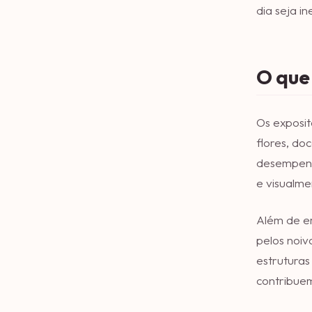
dia seja i
O que
Os exposit
flores, d
desempenh
e visualme
Além de e
pelos noi
estrutura
contribuem